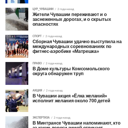
ЦУР_ЧУВАШИИ
2 года назад
Жители Чувашии переживают и о
заснеженных дорогах, и о скрытых
опасностях
СПОРТ
2 года назад
Сборная Чувашии удачно выступила на
международных соревнованиях по
фитнес-аэробике «Матрешка»
ПРАВО
2 года назад
В Доме культуры Комсомольского
округа обнаружен труп
АКЦИЯ
2 года назад
В Чувашии акция «Ёлка желаний»
исполнит желания около 700 детей
ЭКСПЕРТИЗА
2 года назад
В Минтрансе Чувашии напоминают, кто
за какие дороги зимой отвечает