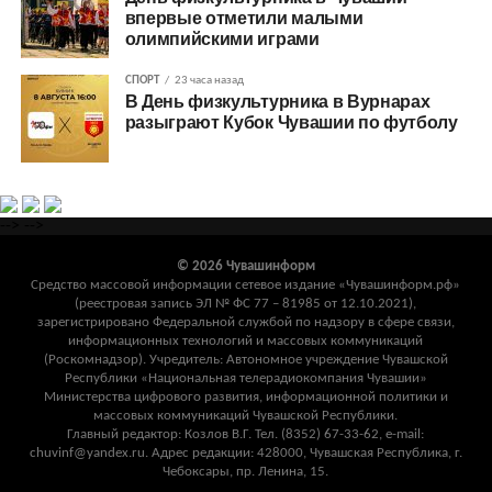
впервые отметили малыми
олимпийскими играми
СПОРТ
23 часа назад
В День физкультурника в Вурнарах
разыграют Кубок Чувашии по футболу
-->
-->
© 2026 Чувашинформ
Средство массовой информации сетевое издание «Чувашинформ.рф»
(реестровая запись ЭЛ № ФС 77 – 81985 от 12.10.2021),
зарегистрировано Федеральной службой по надзору в сфере связи,
информационных технологий и массовых коммуникаций
(Роскомнадзор). Учредитель: Автономное учреждение Чувашской
Республики «Национальная телерадиокомпания Чувашии»
Министерства цифрового развития, информационной политики и
массовых коммуникаций Чувашской Республики.
Главный редактор: Козлов В.Г. Тел. (8352) 67-33-62, e-mail:
chuvinf@yandex.ru. Адрес редакции: 428000, Чувашская Республика, г.
Чебоксары, пр. Ленина, 15.