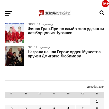
СПОРТ
2 года назад
Финал Гран-При по самбо стал удачным
для борцов из Чувашии
СВО
2 года назад
Награда нашла Героя: орден Мужества
вручен Дмитрию Любимову
Декабрь 2024
Пн
Вт
Ср
Чт
Пт
Сб
Вс
1
2
3
4
5
6
7
8