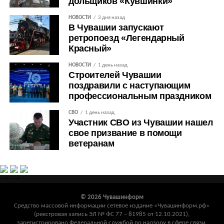
дольщиков «Кувшинки»
НОВОСТИ
3 дня назад
В Чувашии запускают
ретропоезд «Легендарный
Красный»
НОВОСТИ
1 день назад
Строителей Чувашии
поздравили с наступающим
профессиональным праздником
СВО
1 день назад
Участник СВО из Чувашии нашел
свое призвание в помощи
ветеранам
-->
-->
© 2026 Чувашинформ
Средство массовой информации сетевое издание «Чувашинформ.рф»
(реестровая запись ЭЛ № ФС 77 – 81985 от 12.10.2021),
зарегистрировано Федеральной службой по надзору в сфере связи,