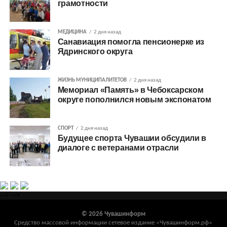
грамотности
МЕДИЦИНА
2 дня назад
Санавиация помогла пенсионерке из
Ядринского округа
ЖИЗНЬ МУНИЦИПАЛИТЕТОВ
2 дня назад
Мемориал «Память» в Чебоксарском
округе пополнился новым экспонатом
СПОРТ
2 дня назад
Будущее спорта Чувашии обсудили в
диалоге с ветеранами отрасли
-->
-->
© 2026 Чувашинформ
Средство массовой информации сетевое издание «Чувашинформ.рф»