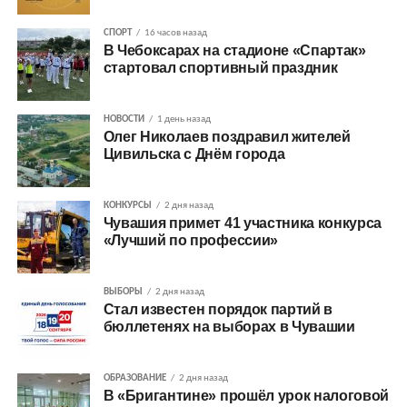
СПОРТ
16 часов назад
В Чебоксарах на стадионе «Спартак»
стартовал спортивный праздник
НОВОСТИ
1 день назад
Олег Николаев поздравил жителей
Цивильска с Днём города
КОНКУРСЫ
2 дня назад
Чувашия примет 41 участника конкурса
«Лучший по профессии»
ВЫБОРЫ
2 дня назад
Стал известен порядок партий в
бюллетенях на выборах в Чувашии
ОБРАЗОВАНИЕ
2 дня назад
В «Бригантине» прошёл урок налоговой