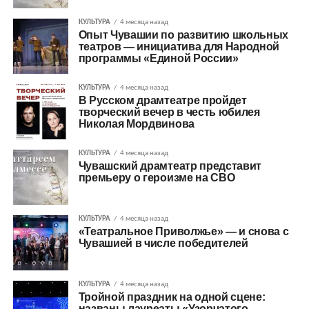
КУЛЬТУРА
4 месяца назад
Опыт Чувашии по развитию школьных
театров — инициатива для Народной
программы «Единой России»
КУЛЬТУРА
4 месяца назад
В Русском драмтеатре пройдет
творческий вечер в честь юбилея
Николая Мордвинова
КУЛЬТУРА
4 месяца назад
Чувашский драмтеатр представит
премьеру о героизме на СВО
КУЛЬТУРА
4 месяца назад
«Театральное Приволжье» — и снова с
Чувашией в числе победителей
КУЛЬТУРА
4 месяца назад
Тройной праздник на одной сцене:
названы лауреаты «Узорчатого