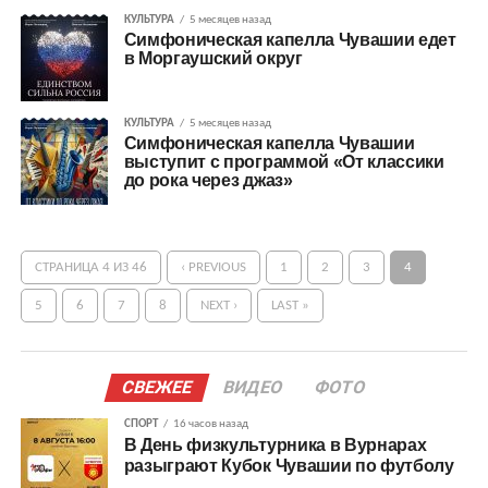
КУЛЬТУРА
5 месяцев назад
Симфоническая капелла Чувашии едет
в Моргаушский округ
КУЛЬТУРА
5 месяцев назад
Симфоническая капелла Чувашии
выступит с программой «От классики
до рока через джаз»
СТРАНИЦА 4 ИЗ 46
‹ PREVIOUS
1
2
3
4
5
6
7
8
NEXT ›
LAST »
СВЕЖЕЕ
ВИДЕО
ФОТО
СПОРТ
16 часов назад
В День физкультурника в Вурнарах
разыграют Кубок Чувашии по футболу