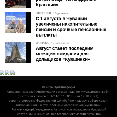
Красный»
ЭКСПЕРТИЗА
3 дня назад
С 1 августа в Чувашии
увеличены накопительные
пенсии и срочные пенсионные
выплаты
ИНТЕРВЬЮ
7 часов назад
Август станет последним
месяцем ожидания для
дольщиков «Кувшинки»
-->
-->
© 2026 Чувашинформ
Средство массовой информации сетевое издание «Чувашинформ.рф»
(реестровая запись ЭЛ № ФС 77 – 81985 от 12.10.2021),
зарегистрировано Федеральной службой по надзору в сфере связи,
информационных технологий и массовых коммуникаций
(Роскомнадзор). Учредитель: Автономное учреждение Чувашской
Республики «Национальная телерадиокомпания Чувашии»