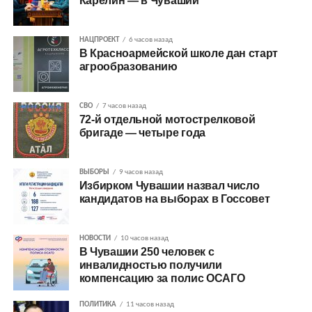
Карелин — в Чувашии
НАЦПРОЕКТ
6 часов назад
В Красноармейской школе дан старт
агрообразованию
СВО
7 часов назад
72-й отдельной мотострелковой
бригаде — четыре года
ВЫБОРЫ
9 часов назад
Избирком Чувашии назвал число
кандидатов на выборах в Госсовет
НОВОСТИ
10 часов назад
В Чувашии 250 человек с
инвалидностью получили
компенсацию за полис ОСАГО
ПОЛИТИКА
11 часов назад