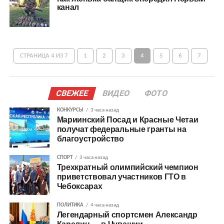
канал
СТРАНИЦА 4 ИЗ 7
1
2
3
4
5
6
7
СВЕЖЕЕ
ВИДЕО
ФОТО
КОНКУРСЫ
3 часа назад
Мариинский Посад и Красные Четаи
получат федеральные гранты на
благоустройство
СПОРТ
3 часа назад
Трехкратный олимпийский чемпион
приветствовал участников ГТО в
Чебоксарах
ПОЛИТИКА
4 часа назад
Легендарный спортсмен Александр