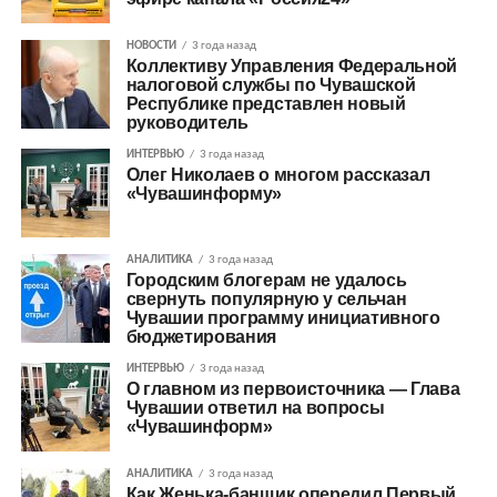
НОВОСТИ
3 года назад
Коллективу Управления Федеральной
налоговой службы по Чувашской
Республике представлен новый
руководитель
ИНТЕРВЬЮ
3 года назад
Олег Николаев о многом рассказал
«Чувашинформу»
АНАЛИТИКА
3 года назад
Городским блогерам не удалось
свернуть популярную у сельчан
Чувашии программу инициативного
бюджетирования
ИНТЕРВЬЮ
3 года назад
О главном из первоисточника — Глава
Чувашии ответил на вопросы
«Чувашинформ»
АНАЛИТИКА
3 года назад
Как Женька-банщик опередил Первый