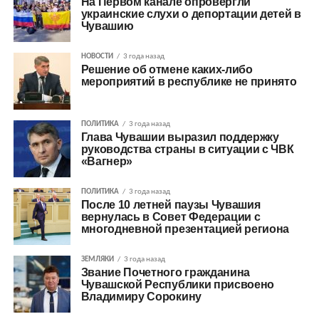
На Первом канале опровергли
украинские слухи о депортации детей в
Чувашию
НОВОСТИ
3 года назад
Решение об отмене каких-либо
мероприятий в республике не принято
ПОЛИТИКА
3 года назад
Глава Чувашии выразил поддержку
руководства страны в ситуации с ЧВК
«Вагнер»
ПОЛИТИКА
3 года назад
После 10 летней паузы Чувашия
вернулась в Совет Федерации с
многодневной презентацией региона
ЗЕМЛЯКИ
3 года назад
Звание Почетного гражданина
Чувашской Республики присвоено
Владимиру Сорокину