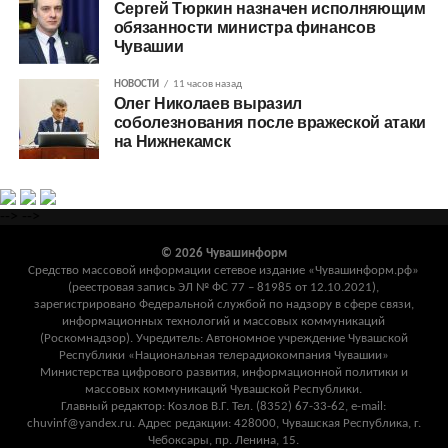
Сергей Тюркин назначен исполняющим
обязанности министра финансов
Чувашии
НОВОСТИ
11 часов назад
Олег Николаев выразил
соболезнования после вражеской атаки
на Нижнекамск
-->
-->
© 2026 Чувашинформ
Средство массовой информации сетевое издание «Чувашинформ.рф»
(реестровая запись ЭЛ № ФС 77 – 81985 от 12.10.2021),
зарегистрировано Федеральной службой по надзору в сфере связи,
информационных технологий и массовых коммуникаций
(Роскомнадзор). Учредитель: Автономное учреждение Чувашской
Республики «Национальная телерадиокомпания Чувашии»
Министерства цифрового развития, информационной политики и
массовых коммуникаций Чувашской Республики.
Главный редактор: Козлов В.Г. Тел. (8352) 67-33-62, e-mail:
chuvinf@yandex.ru. Адрес редакции: 428000, Чувашская Республика, г.
Чебоксары, пр. Ленина, 15.