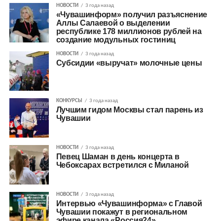
НОВОСТИ
3 года назад
«Чувашинформ» получил разъяснение
Аллы Салаевой о выделении
республике 178 миллионов рублей на
создание модульных гостиниц
НОВОСТИ
3 года назад
Субсидии «выручат» молочные цены
КОНКУРСЫ
3 года назад
Лучшим гидом Москвы стал парень из
Чувашии
НОВОСТИ
3 года назад
Певец Шаман в день концерта в
Чебоксарах встретился с Миланой
НОВОСТИ
3 года назад
Интервью «Чувашинформа» с Главой
Чувашии покажут в региональном
эфире канала «Россия24»