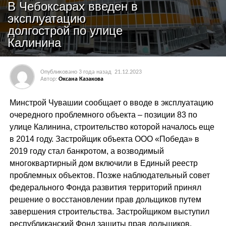
В Чебоксарах введен в
эксплуатацию
долгострой по улице
Калинина
Опубликовано
3 года назад
21.12.2023
Автор:
Оксана Казакова
Минстрой Чувашии сообщает о вводе в эксплуатацию
очередного проблемного объекта – позиции 83 по
улице Калинина, строительство которой началось еще
в 2014 году. Застройщик объекта ООО «Победа» в
2019 году стал банкротом, а возводимый
многоквартирный дом включили в Единый реестр
проблемных объектов. Позже наблюдательный совет
федерального Фонда развития территорий принял
решение о восстановлении прав дольщиков путем
завершения строительства. Застройщиком выступил
республиканский Фонд защиты прав дольщиков,