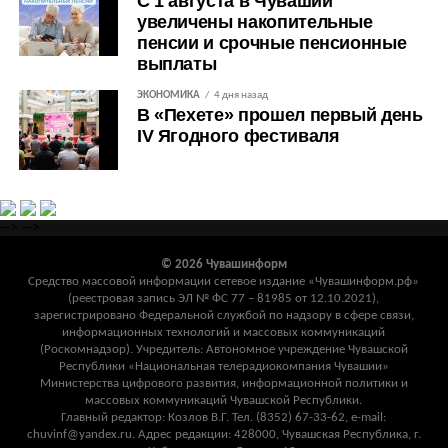
С 1 августа в Чувашии
увеличены накопительные
пенсии и срочные пенсионные
выплаты
ЭКОНОМИКА
4 дня назад
В «Пехете» прошел первый день
IV Ягодного фестиваля
-->
-->
© 2026 Чувашинформ
Средство массовой информации сетевое издание «Чувашинформ.рф»
(реестровая запись ЭЛ № ФС 77 – 81985 от 12.10.2021),
зарегистрировано Федеральной службой по надзору в сфере связи,
информационных технологий и массовых коммуникаций
(Роскомнадзор). Учредитель: Автономное учреждение Чувашской
Республики «Национальная телерадиокомпания Чувашии»
Министерства цифрового развития, информационной политики и
массовых коммуникаций Чувашской Республики.
Главный редактор: Козлов В.Г. Тел. (8352) 67-33-62, e-mail:
chuvinf@yandex.ru. Адрес редакции: 428000, Чувашская Республика, г.