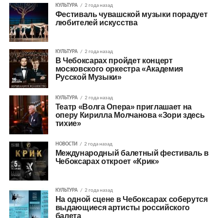
КУЛЬТУРА
2 года назад
Фестиваль чувашской музыки порадует
любителей искусства
КУЛЬТУРА
2 года назад
В Чебоксарах пройдет концерт
московского оркестра «Академия
Русской Музыки»
КУЛЬТУРА
2 года назад
Театр «Волга Опера» приглашает на
оперу Кирилла Молчанова «Зори здесь
тихие»
НОВОСТИ
2 года назад
Международный балетный фестиваль в
Чебоксарах откроет «Крик»
КУЛЬТУРА
2 года назад
На одной сцене в Чебоксарах соберутся
выдающиеся артисты российского
балета