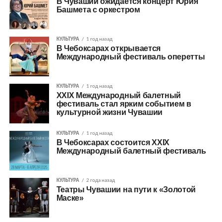
В Чувашии ожидается концерт Юрия
Башмета с оркестром
КУЛЬТУРА
1 год назад
В Чебоксарах открывается
Международный фестиваль оперетты
КУЛЬТУРА
1 год назад
XXIX Международный балетный
фестиваль стал ярким событием в
культурной жизни Чувашии
КУЛЬТУРА
1 год назад
В Чебоксарах состоится XXIX
Международный балетный фестиваль
КУЛЬТУРА
2 года назад
Театры Чувашии на пути к «Золотой
Маске»