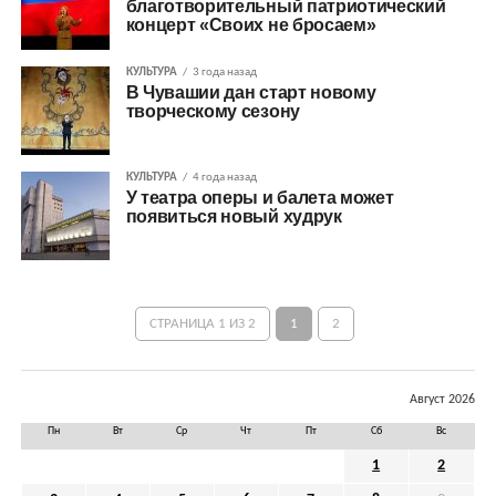
благотворительный патриотический
концерт «Своих не бросаем»
КУЛЬТУРА
3 года назад
В Чувашии дан старт новому
творческому сезону
КУЛЬТУРА
4 года назад
У театра оперы и балета может
появиться новый худрук
СТРАНИЦА 1 ИЗ 2
1
2
Август 2026
Пн
Вт
Ср
Чт
Пт
Сб
Вс
1
2