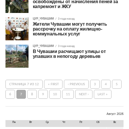
освобождены от начисления пеней за
капремонт и ЖКУ
ЦУР_ЧУВАШИИ
3 года назад
Жители Чувашии могут получить
рассрочку на оплату жилищно-
коммунальных услуг
ЦУР_ЧУВАШИИ
3 года назад
В Чувашии расчищают улицы от
упавших в непогоду деревьев
СТРАНИЦА 7 ИЗ 12
« FIRST
‹ PREVIOUS
3
4
5
6
7
8
9
10
11
NEXT ›
LAST »
Август 2026
Пн
Вт
Ср
Чт
Пт
Сб
Вс