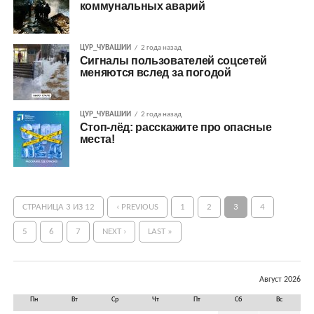
коммунальных аварий
ЦУР_ЧУВАШИИ
2 года назад
Сигналы пользователей соцсетей
меняются вслед за погодой
ЦУР_ЧУВАШИИ
2 года назад
Стоп-лёд: расскажите про опасные
места!
СТРАНИЦА 3 ИЗ 12
‹ PREVIOUS
1
2
3
4
5
6
7
NEXT ›
LAST »
Август 2026
Пн
Вт
Ср
Чт
Пт
Сб
Вс