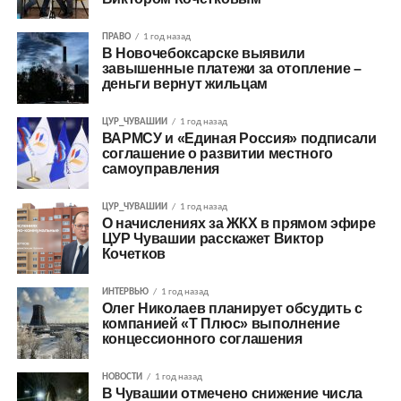
ПРАВО
1 год назад
В Новочебоксарске выявили
завышенные платежи за отопление –
деньги вернут жильцам
ЦУР_ЧУВАШИИ
1 год назад
ВАРМСУ и «Единая Россия» подписали
соглашение о развитии местного
самоуправления
ЦУР_ЧУВАШИИ
1 год назад
О начислениях за ЖКХ в прямом эфире
ЦУР Чувашии расскажет Виктор
Кочетков
ИНТЕРВЬЮ
1 год назад
Олег Николаев планирует обсудить с
компанией «Т Плюс» выполнение
концессионного соглашения
НОВОСТИ
1 год назад
В Чувашии отмечено снижение числа