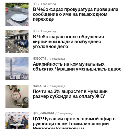
ЧП
1 год назад
В Чебоксарах прокуратура проверила
сообщение о яме на пешеходном
переходе
ЧП
1 год назад
В Чебоксарах после обрушения
кирпичной кладки возбуждено
уголовное дело
НОВОСТИ
1 год назад
Аварийность на коммунальных
объектах Чувашии уменьшилась вдвое
НОВОСТИ
1 год назад
Почти на 3% вырастет в Чувашии
размер субсидии на оплату ЖКУ
ЦУР_ЧУВАШИИ
1 год назад
ЦУР Чувашии провел прямой эфир с
руководителем Госжилинспекции
Виктором Кочетковым