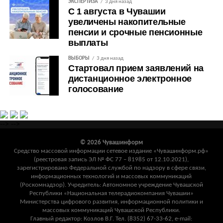
ЭКСПЕРТИЗА
3 дня назад
С 1 августа в Чувашии
увеличены накопительные
пенсии и срочные пенсионные
выплаты
ВЫБОРЫ
3 дня назад
Стартовал прием заявлений на
дистанционное электронное
голосование
-->
-->
© 2026 Чувашинформ
Средство массовой информации сетевое издание «Чувашинформ.рф»
(реестровая запись ЭЛ № ФС 77 – 81985 от 12.10.2021),
зарегистрировано Федеральной службой по надзору в сфере связи,
информационных технологий и массовых коммуникаций
(Роскомнадзор). Учредитель: Автономное учреждение Чувашской
Республики «Национальная телерадиокомпания Чувашии»
Министерства цифрового развития, информационной политики и
массовых коммуникаций Чувашской Республики.
Главный редактор: Козлов В.Г. Тел. (8352) 67-33-62, e-mail: