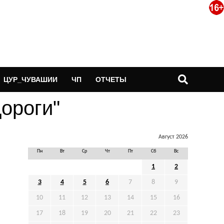
ЦУР_ЧУВАШИИ
ЧП
ОТЧЕТЫ
дороги"
Август 2026
Пн
Вт
Ср
Чт
Пт
Сб
Вс
1
2
3
4
5
6
7
8
9
10
11
12
13
14
15
16
17
18
19
20
21
22
23