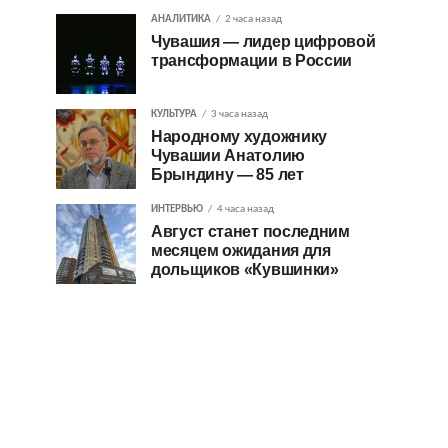
АНАЛИТИКА
2 часа назад
Чувашия — лидер цифровой
трансформации в России
КУЛЬТУРА
3 часа назад
Народному художнику
Чувашии Анатолию
Брындину — 85 лет
ИНТЕРВЬЮ
4 часа назад
Август станет последним
месяцем ожидания для
дольщиков «Кувшинки»