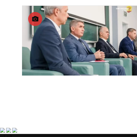
-->
-->