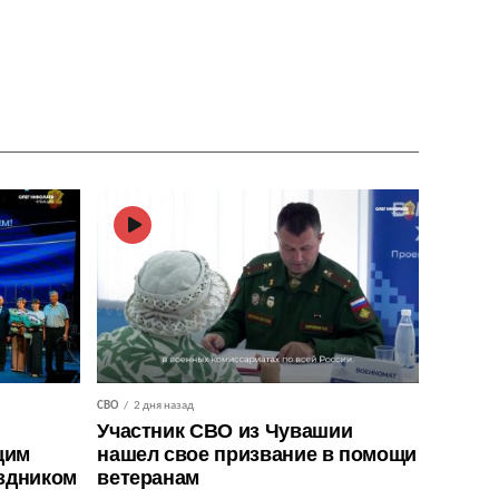
СВО
2 дня назад
Участник СВО из Чувашии
щим
нашел свое призвание в помощи
здником
ветеранам