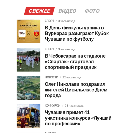
СВЕЖЕЕ
ВИДЕО
ФОТО
СПОРТ
3 часа назад
В День физкультурника в
Вурнарах разыграют Кубок
Чувашии по футболу
СПОРТ
3 часа назад
В Чебоксарах на стадионе
«Спартак» стартовал
спортивный праздник
НОВОСТИ
22 часа назад
Олег Николаев поздравил
жителей Цивильска с Днём
города
КОНКУРСЫ
23 часа назад
Чувашия примет 41
участника конкурса «Лучший
по профессии»