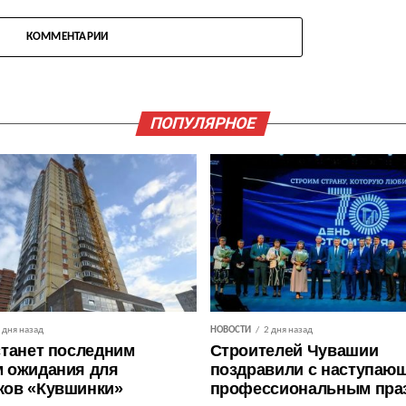
КОММЕНТАРИИ
ПОПУЛЯРНОЕ
 дня назад
НОВОСТИ
2 дня назад
станет последним
Строителей Чувашии
 ожидания для
поздравили с наступаю
ков «Кувшинки»
профессиональным пра