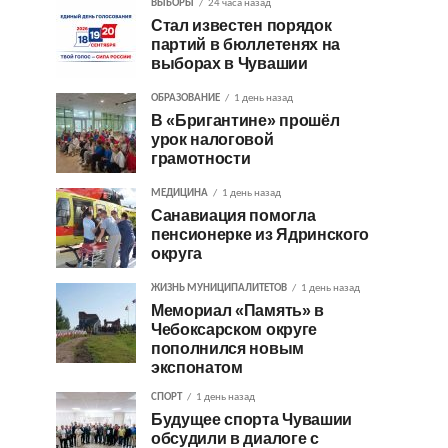
ВЫБОРЫ
24 часа назад
Стал известен порядок
партий в бюллетенях на
выборах в Чувашии
ОБРАЗОВАНИЕ
1 день назад
В «Бригантине» прошёл
урок налоговой
грамотности
МЕДИЦИНА
1 день назад
Санавиация помогла
пенсионерке из Ядринского
округа
ЖИЗНЬ МУНИЦИПАЛИТЕТОВ
1 день назад
Мемориал «Память» в
Чебоксарском округе
пополнился новым
экспонатом
СПОРТ
1 день назад
Будущее спорта Чувашии
обсудили в диалоге с