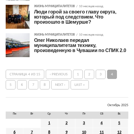
ЖИЗНЬ МУНИЦИПАЛИТЕТОВ
10 месяцев назад
Люди горой за своего главу округа,
который под следствием. Что
произошло в Шемурше?
ЖИЗНЬ МУНИЦИПАЛИТЕТОВ
10 месяцев назад
Олег Николаев передал
муниципалитетам технику,
произведенную в Чувашии по СПИК 2.0
СТРАНИЦА 4 ИЗ 15
‹ PREVIOUS
1
2
3
4
5
6
7
8
NEXT ›
LAST »
Октябрь 2025
Пн
Вт
Ср
Чт
Пт
Сб
Вс
1
2
3
4
5
6
7
8
9
10
11
12