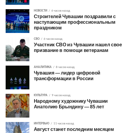
НОВОСТИ
6 часов назад
Строителей Чувашии поздравили с
наступающим профессиональным
праздником
СВО
6 часов назад
Участник СВО из Чувашии нашел свое
призвание в помощи ветеранам
АНАЛИТИКА
8 часов назад
Чувашия — лидер цифровой
трансформации в России
КУЛЬТУРА
9 часов назад
Народному художнику Чувашии
Анатолию Брындину — 85 лет
ИНТЕРВЬЮ
11 часов назад
Август станет последним месяцем