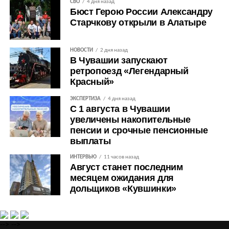
СВО
4 дня назад
Бюст Герою России Александру
Старчкову открыли в Алатыре
НОВОСТИ
2 дня назад
В Чувашии запускают
ретропоезд «Легендарный
Красный»
ЭКСПЕРТИЗА
4 дня назад
С 1 августа в Чувашии
увеличены накопительные
пенсии и срочные пенсионные
выплаты
ИНТЕРВЬЮ
11 часов назад
Август станет последним
месяцем ожидания для
дольщиков «Кувшинки»
-->
-->