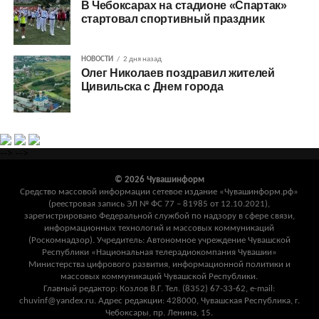
В Чебоксарах на стадионе «Спартак»
стартовал спортивный праздник
НОВОСТИ
2 дня назад
Олег Николаев поздравил жителей
Цивильска с Днем города
-->
-->
© 2026 Чувашинформ
Средство массовой информации сетевое издание «Чувашинформ.рф»
(реестровая запись ЭЛ № ФС 77 – 81985 от 12.10.2021),
зарегистрировано Федеральной службой по надзору в сфере связи,
информационных технологий и массовых коммуникаций
(Роскомнадзор). Учредитель: Автономное учреждение Чувашской
Республики «Национальная телерадиокомпания Чувашии»
Министерства цифрового развития, информационной политики и
массовых коммуникаций Чувашской Республики.
Главный редактор: Козлов В.Г. Тел. (8352) 67-33-62, e-mail:
chuvinf@yandex.ru. Адрес редакции: 428000, Чувашская Республика, г.
Чебоксары, пр. Ленина, 15.