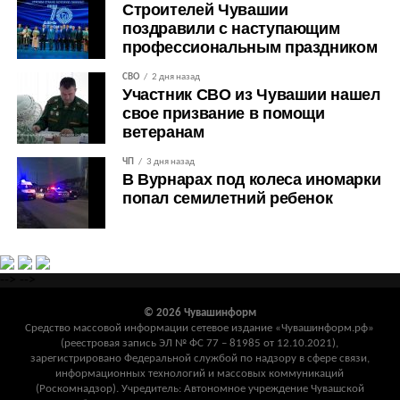
Строителей Чувашии
поздравили с наступающим
профессиональным праздником
СВО
2 дня назад
Участник СВО из Чувашии нашел
свое призвание в помощи
ветеранам
ЧП
3 дня назад
В Вурнарах под колеса иномарки
попал семилетний ребенок
-->
-->
© 2026 Чувашинформ
Средство массовой информации сетевое издание «Чувашинформ.рф»
(реестровая запись ЭЛ № ФС 77 – 81985 от 12.10.2021),
зарегистрировано Федеральной службой по надзору в сфере связи,
информационных технологий и массовых коммуникаций
(Роскомнадзор). Учредитель: Автономное учреждение Чувашской