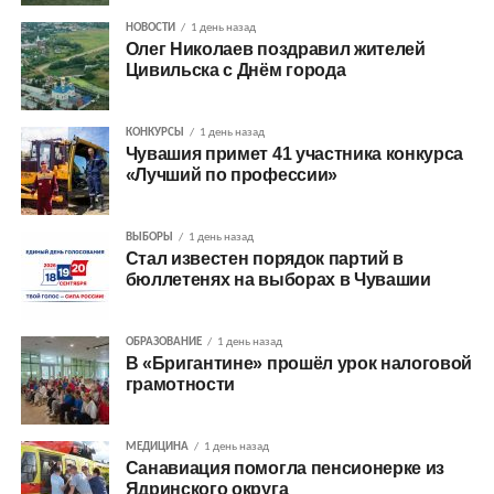
НОВОСТИ
1 день назад
Олег Николаев поздравил жителей
Цивильска с Днём города
КОНКУРСЫ
1 день назад
Чувашия примет 41 участника конкурса
«Лучший по профессии»
ВЫБОРЫ
1 день назад
Стал известен порядок партий в
бюллетенях на выборах в Чувашии
ОБРАЗОВАНИЕ
1 день назад
В «Бригантине» прошёл урок налоговой
грамотности
МЕДИЦИНА
1 день назад
Санавиация помогла пенсионерке из
Ядринского округа