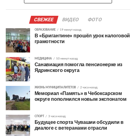
СВЕЖЕЕ
ВИДЕО
ФОТО
ОБРАЗОВАНИЕ
19 минут назад
В «Бригантине» прошёл урок налоговой
грамотности
МЕДИЦИНА
50 минут назад
Санавиация помогла пенсионерке из
Ядринского округа
ЖИЗНЬ МУНИЦИПАЛИТЕТОВ
2 часа назад
Мемориал «Память» в Чебоксарском
округе пополнился новым экспонатом
СПОРТ
3 часа назад
Будущее спорта Чувашии обсудили в
диалоге с ветеранами отрасли