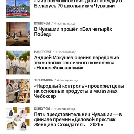
«Мир возможностей» дарит поездку в
Беларусь 70 школьникам Чувашии
КОНКУРСЫ
4 месяца назад
В Чувашии прошёл «Бал четырёх
Побед»
НАЦПРОЕКТ
4 месяца назад
Андрей Макушев оценил передовые
технологии тепличного комплекса
«Новочебоксарский»
ЭКОНОМИКА
4 месяца назад
«Народный контроль» проверил цены
на основные продукты в магазинах
Чебоксар
КОНКУРСЫ
4 месяца назад
Пять представительниц Чувашии — в
финале премии «Деловой престиж:
Женщина-Созидатель – 2026»