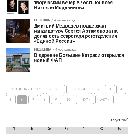
творческий вечер в честь юбилея
Николая Мордвинова
ПОЛИТИКА
4 месяца назад
Дмитрий Медведев поддержал
кандидатуру Сергея Артамонова на
должность секретаря реготделения
«Единой России»
МЕДИЦИНА
4 месяца назад
В деревне Большие Катраси открылся
новый ФАП
СТРАНИЦА 6 ИЗ 12
« FIRST
‹ PREVIOUS
2
3
4
5
6
7
8
9
10
NEXT ›
LAST »
Август 2026
Пн
Вт
Ср
Чт
Пт
Сб
Вс