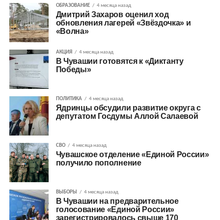
ОБРАЗОВАНИЕ
4 месяца назад
Дмитрий Захаров оценил ход
обновления лагерей «Звёздочка» и
«Волна»
АКЦИЯ
4 месяца назад
В Чувашии готовятся к «Диктанту
Победы»
ПОЛИТИКА
4 месяца назад
Ядринцы обсудили развитие округа с
депутатом Госдумы Аллой Салаевой
СВО
4 месяца назад
Чувашское отделение «Единой России»
получило пополнение
ВЫБОРЫ
4 месяца назад
В Чувашии на предварительное
голосование «Единой России»
зарегистрировалось свыше 170