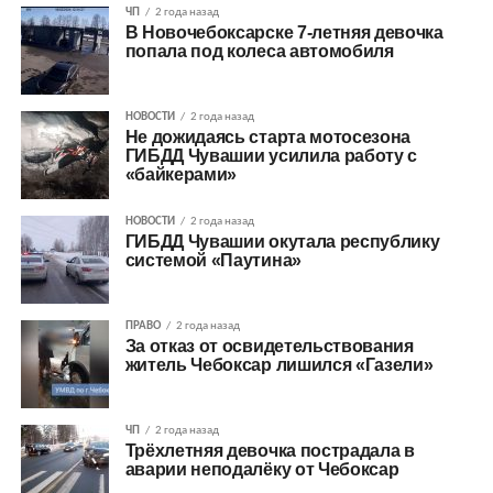
ЧП
2 года назад
В Новочебоксарске 7-летняя девочка
попала под колеса автомобиля
НОВОСТИ
2 года назад
Не дожидаясь старта мотосезона
ГИБДД Чувашии усилила работу с
«байкерами»
НОВОСТИ
2 года назад
ГИБДД Чувашии окутала республику
системой «Паутина»
ПРАВО
2 года назад
За отказ от освидетельствования
житель Чебоксар лишился «Газели»
ЧП
2 года назад
Трёхлетняя девочка пострадала в
аварии неподалёку от Чебоксар