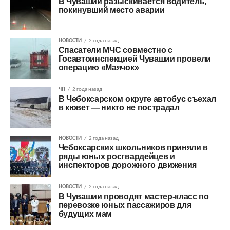
В Чувашии разыскивается водитель,
покинувший место аварии
НОВОСТИ
2 года назад
Спасатели МЧС совместно с
Госавтоинспекцией Чувашии провели
операцию «Маячок»
ЧП
2 года назад
В Чебоксарском округе автобус съехал
в кювет — никто не пострадал
НОВОСТИ
2 года назад
Чебоксарских школьников приняли в
ряды юных росгвардейцев и
инспекторов дорожного движения
НОВОСТИ
2 года назад
В Чувашии проводят мастер-класс по
перевозке юных пассажиров для
будущих мам