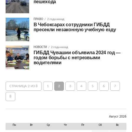
пешехода
ПРАВО
2 года назад
В Чебоксарах сотрудники ГИБДД
пресекли незаконную учебную езду
НОВОСТИ
2 года назад
ГИБДД Чувашии объявила 2024 год —
годом борьбы с нетрезвыми
водителями
СТРАНИЦА 2 ИЗ 8
1
2
3
4
5
6
7
8
Август 2026
Пн
Вт
Ср
Чт
Пт
Сб
Вс