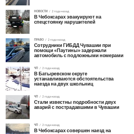
НОВОСТИ
2 года назад
В Чебоксарах эвакуируют на
спецстоянку нарушителей
ПРАВО
2 года назад
Сотрудники ГИБДД Чувашии при
помощи «Паутины» задержали
автомобиль с подложными номерами
ЧП
2 года назад
В Батыревском округе
устанавливаются обстоятельства
наезда на двух школьниц
ЧП
2 года назад
Стали известны подробности двух
аварий с пострадавшими в Чувашии
ЧП
2 года назад
В Чебоксарах совершен наезд на