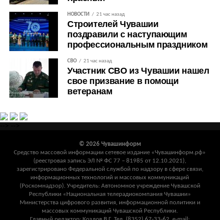
НОВОСТИ
21 час назад
Строителей Чувашии
поздравили с наступающим
профессиональным праздником
СВО
21 час назад
Участник СВО из Чувашии нашел
свое призвание в помощи
ветеранам
-->
-->
© 2026 Чувашинформ
Средство массовой информации сетевое издание «Чувашинформ.рф»
(реестровая запись ЭЛ № ФС 77 – 81985 от 12.10.2021),
зарегистрировано Федеральной службой по надзору в сфере связи,
информационных технологий и массовых коммуникаций
(Роскомнадзор). Учредитель: Автономное учреждение Чувашской
Республики «Национальная телерадиокомпания Чувашии»
Министерства цифрового развития, информационной политики и
массовых коммуникаций Чувашской Республики.
Главный редактор: Козлов В.Г. Тел. (8352) 67-33-62, e-mail: