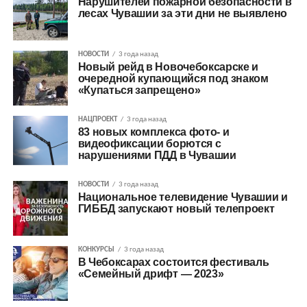
Нарушителей пожарной безопасности в
лесах Чувашии за эти дни не выявлено
НОВОСТИ
3 года назад
Новый рейд в Новочебоксарске и
очередной купающийся под знаком
«Купаться запрещено»
НАЦПРОЕКТ
3 года назад
83 новых комплекса фото- и
видеофиксации борются с
нарушениями ПДД в Чувашии
НОВОСТИ
3 года назад
Национальное телевидение Чувашии и
ГИББД запускают новый телепроект
КОНКУРСЫ
3 года назад
В Чебоксарах состоится фестиваль
«Семейный дрифт — 2023»