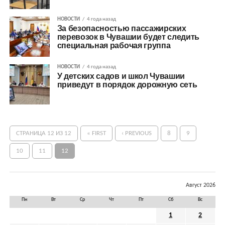
НОВОСТИ
4 года назад
За безопасностью пассажирских
перевозок в Чувашии будет следить
специальная рабочая группа
НОВОСТИ
4 года назад
У детских садов и школ Чувашии
приведут в порядок дорожную сеть
СТРАНИЦА 12 ИЗ 12
« FIRST
‹ PREVIOUS
8
9
10
11
12
Август 2026
Пн
Вт
Ср
Чт
Пт
Сб
Вс
1
2