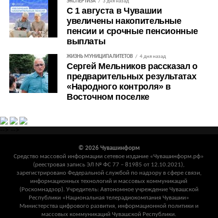
ЭКСПЕРТИЗА
3 дня назад
С 1 августа в Чувашии
увеличены накопительные
пенсии и срочные пенсионные
выплаты
ЖИЗНЬ МУНИЦИПАЛИТЕТОВ
4 дня назад
Сергей Мельников рассказал о
предварительных результатах
«Народного контроля» в
Восточном поселке
-->
-->
© 2026 Чувашинформ
Средство массовой информации сетевое издание «Чувашинформ.рф»
(реестровая запись ЭЛ № ФС 77 – 81985 от 12.10.2021),
зарегистрировано Федеральной службой по надзору в сфере связи,
информационных технологий и массовых коммуникаций
(Роскомнадзор). Учредитель: Автономное учреждение Чувашской
Республики «Национальная телерадиокомпания Чувашии»
Министерства цифрового развития, информационной политики и
массовых коммуникаций Чувашской Республики.