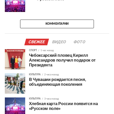
КОММЕНТАРИИ
СВЕЖЕЕ
ВИДЕО
ФОТО
СПОРТ
1 час назад
Чебоксарский пловец Кирилл
Александров получил подарок от
Президента
КУЛЬТУРА
2 часа назад
В Чувашии рождается песня,
объединяющая поколения
КУЛЬТУРА
3 часа назад
Хлебная карта России появится на
«Русском поле»