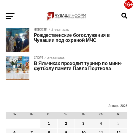
НОВОСТИ
2 года назад
Рождественские богослужения в
Чувашии под охраной МЧС
СПОРТ
2 года назад
В Яльчиках проходит турнир по мини-
футболу памяти Павла Портнова
Январь 2025
Пн
Вт
Ср
Чт
Пт
Сб
Вс
1
2
3
4
5
6
7
8
9
10
11
12