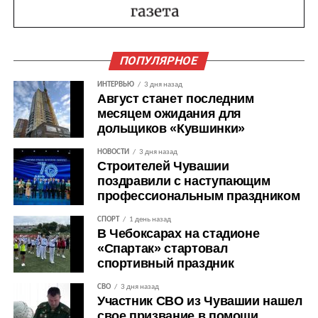
ПОПУЛЯРНОЕ
ИНТЕРВЬЮ
3 дня назад
Август станет последним
месяцем ожидания для
дольщиков «Кувшинки»
НОВОСТИ
3 дня назад
Строителей Чувашии
поздравили с наступающим
профессиональным праздником
СПОРТ
1 день назад
В Чебоксарах на стадионе
«Спартак» стартовал
спортивный праздник
СВО
3 дня назад
Участник СВО из Чувашии нашел
свое призвание в помощи