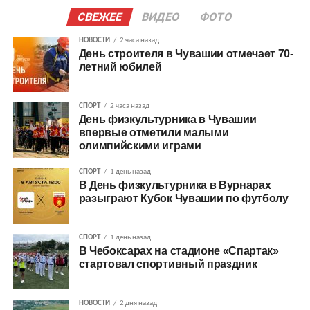
СВЕЖЕЕ
ВИДЕО
ФОТО
НОВОСТИ
2 часа назад
День строителя в Чувашии отмечает 70-
летний юбилей
СПОРТ
2 часа назад
День физкультурника в Чувашии
впервые отметили малыми
олимпийскими играми
СПОРТ
1 день назад
В День физкультурника в Вурнарах
разыграют Кубок Чувашии по футболу
СПОРТ
1 день назад
В Чебоксарах на стадионе «Спартак»
стартовал спортивный праздник
НОВОСТИ
2 дня назад