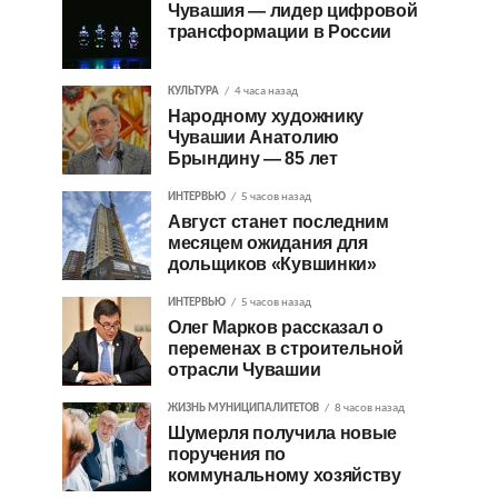
Чувашия — лидер цифровой
трансформации в России
КУЛЬТУРА
4 часа назад
Народному художнику
Чувашии Анатолию
Брындину — 85 лет
ИНТЕРВЬЮ
5 часов назад
Август станет последним
месяцем ожидания для
дольщиков «Кувшинки»
ИНТЕРВЬЮ
5 часов назад
Олег Марков рассказал о
переменах в строительной
отрасли Чувашии
ЖИЗНЬ МУНИЦИПАЛИТЕТОВ
8 часов назад
Шумерля получила новые
поручения по
коммунальному хозяйству