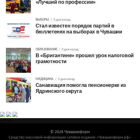
«Лучший по профессии»
ВЫБОРЫ
3 дня назад
Стал известен порядок партий в
бюллетенях на выборах в Чувашии
ОБРАЗОВАНИЕ
3 дня назад
В «Бригантине» прошел урок налоговой
грамотности
МЕДИЦИНА
3 дня назад
Санавиация помогла пенсионерке из
Ядринского округа
-->
-->
© 2026 Чувашинформ
Средство массовой информации сетевое издание «Чувашинформ.рф»