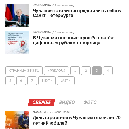
ЭКОНОМИКА
2 месяца назад
Чувашия готовится представить себя в
Санкт-Петербурге
ЭКОНОМИКА
2 месяца назад
В Чувашии впервые прошёл платёж
цифровым рублём от юрлица
СТРАНИЦА 3 ИЗ 51
‹ PREVIOUS
1
2
3
4
5
6
7
NEXT ›
LAST »
СВЕЖЕЕ
ВИДЕО
ФОТО
НОВОСТИ
20 часов назад
День строителя в Чувашии отмечает 70-
летний юбилей