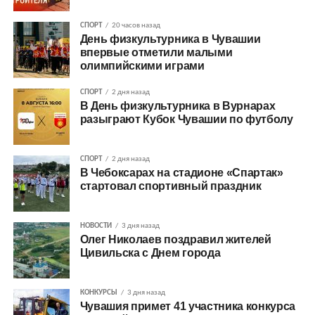
СПОРТ
20 часов назад
День физкультурника в Чувашии
впервые отметили малыми
олимпийскими играми
СПОРТ
2 дня назад
В День физкультурника в Вурнарах
разыграют Кубок Чувашии по футболу
СПОРТ
2 дня назад
В Чебоксарах на стадионе «Спартак»
стартовал спортивный праздник
НОВОСТИ
3 дня назад
Олег Николаев поздравил жителей
Цивильска с Днем города
КОНКУРСЫ
3 дня назад
Чувашия примет 41 участника конкурса