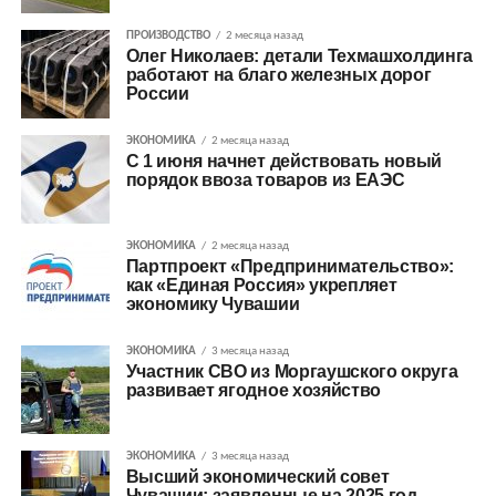
ПРОИЗВОДСТВО
2 месяца назад
Олег Николаев: детали Техмашхолдинга
работают на благо железных дорог
России
ЭКОНОМИКА
2 месяца назад
С 1 июня начнет действовать новый
порядок ввоза товаров из ЕАЭС
ЭКОНОМИКА
2 месяца назад
Партпроект «Предпринимательство»:
как «Единая Россия» укрепляет
экономику Чувашии
ЭКОНОМИКА
3 месяца назад
Участник СВО из Моргаушского округа
развивает ягодное хозяйство
ЭКОНОМИКА
3 месяца назад
Высший экономический совет
Чувашии: заявленные на 2025 год