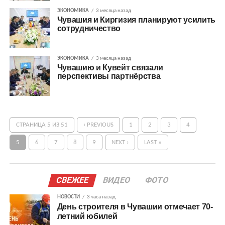
ЭКОНОМИКА
3 месяца назад
Чувашия и Киргизия планируют усилить
сотрудничество
ЭКОНОМИКА
3 месяца назад
Чувашию и Кувейт связали
перспективы партнёрства
СТРАНИЦА 5 ИЗ 51
‹ PREVIOUS
1
2
3
4
5
6
7
8
9
NEXT ›
LAST »
СВЕЖЕЕ
ВИДЕО
ФОТО
НОВОСТИ
3 часа назад
День строителя в Чувашии отмечает 70-
летний юбилей