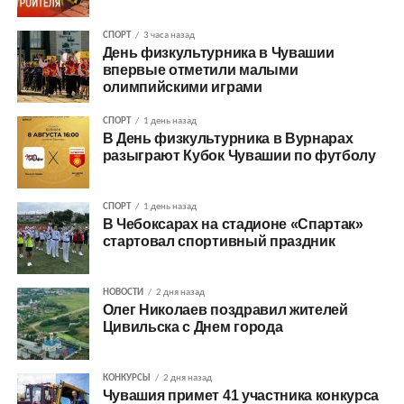
СПОРТ
3 часа назад
День физкультурника в Чувашии
впервые отметили малыми
олимпийскими играми
СПОРТ
1 день назад
В День физкультурника в Вурнарах
разыграют Кубок Чувашии по футболу
СПОРТ
1 день назад
В Чебоксарах на стадионе «Спартак»
стартовал спортивный праздник
НОВОСТИ
2 дня назад
Олег Николаев поздравил жителей
Цивильска с Днем города
КОНКУРСЫ
2 дня назад
Чувашия примет 41 участника конкурса