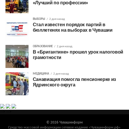
«Лучший по профессии»
ВЫБОРЫ
2 дня назад
Стал известен порядок партий в
бюллетенях на выборах в Чувашии
ОБРАЗОВАНИЕ
2 дня назад
В «Бригантине» прошел урок налоговой
грамотности
МЕДИЦИНА
2 дня назад
Санавиация помогла пенсионерке из
Ядринского округа
-->
-->
© 2026 Чувашинформ
Средство массовой информации сетевое издание «Чувашинформ.рф»