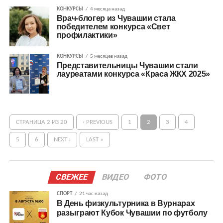
КОНКУРСЫ
4 месяца назад
Врач-блогер из Чувашии стала
победителем конкурса «Свет
профилактики»
КОНКУРСЫ
5 месяцев назад
Представительницы Чувашии стали
лауреатами конкурса «Краса ЖКХ 2025»
СТРАНИЦА 2 ИЗ 20
‹ PREVIOUS
1
2
3
4
5
6
NEXT ›
LAST »
СВЕЖЕЕ
ВИДЕО
ФОТО
СПОРТ
21 час назад
В День физкультурника в Вурнарах
разыграют Кубок Чувашии по футболу