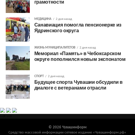
грамотности
МЕДИЦИНА
2 дня назад
Санавиация помогла пенсионерке из
Ядринского округа
ЖИЗНЬ МУНИЦИПАЛИТЕТОВ
2 дня назад
Мемориал «Память» в Чебоксарском
округе пополнился новым экспонатом
СПОРТ
2 дня назад
Будущее спорта Чувашии обсудили в
диалоге с ветеранами отрасли
-->
-->
© 2026 Чувашинформ
Средство массовой информации сетевое издание «Чувашинформ.рф»