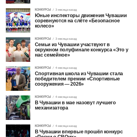
КОНКУРСЫ
3 месяца назад
Юные инспекторы движения Чувашии
соревнуются на слёте «Безопасное
колесо»
КОНКУРСЫ
3 месяца назад
Семьи из Чувашии участвуют в
окружном полуфинале конкурса «Это у
нас семейное»
КОНКУРСЫ
4 месяца назад
Спортивная школа из Чувашии стала
победителем премии «Спортивные
сооружения — 2026»
КОНКУРСЫ
4 месяца назад
В Чувашии в мае назовут лучшего
механизатора
КОНКУРСЫ
4 месяца назад
В Чувашии впервые прошёл конкурс
«Песни о СВОих»