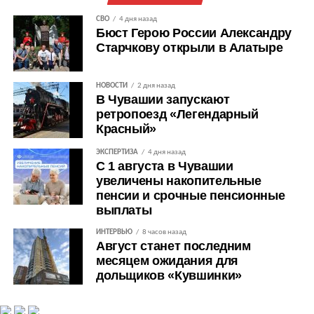
СВО
4 дня назад
Бюст Герою России Александру
Старчкову открыли в Алатыре
НОВОСТИ
2 дня назад
В Чувашии запускают
ретропоезд «Легендарный
Красный»
ЭКСПЕРТИЗА
4 дня назад
С 1 августа в Чувашии
увеличены накопительные
пенсии и срочные пенсионные
выплаты
ИНТЕРВЬЮ
8 часов назад
Август станет последним
месяцем ожидания для
дольщиков «Кувшинки»