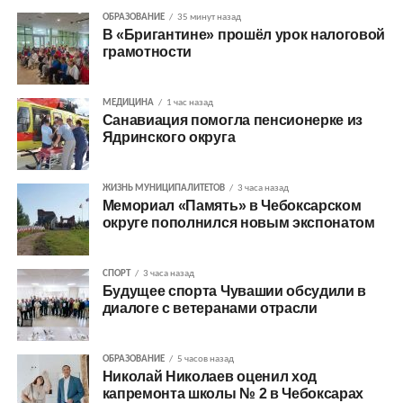
ОБРАЗОВАНИЕ
35 минут назад
В «Бригантине» прошёл урок налоговой
грамотности
МЕДИЦИНА
1 час назад
Санавиация помогла пенсионерке из
Ядринского округа
ЖИЗНЬ МУНИЦИПАЛИТЕТОВ
3 часа назад
Мемориал «Память» в Чебоксарском
округе пополнился новым экспонатом
СПОРТ
3 часа назад
Будущее спорта Чувашии обсудили в
диалоге с ветеранами отрасли
ОБРАЗОВАНИЕ
5 часов назад
Николай Николаев оценил ход
капремонта школы № 2 в Чебоксарах