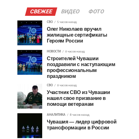
СВЕЖЕЕ
ВИДЕО
ФОТО
СВО
5 часов назад
Олег Николаев вручил
жилищные сертификаты
Героям России
НОВОСТИ
6 часов назад
Строителей Чувашии
поздравили с наступающим
профессиональным
праздником
СВО
6 часов назад
Участник СВО из Чувашии
нашел свое призвание в
помощи ветеранам
АНАЛИТИКА
8 часов назад
Чувашия — лидер цифровой
трансформации в России