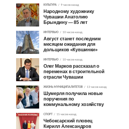
КУЛЬТУРА
9 часов назад
Народному художнику
Чувашии Анатолию
Брындину — 85 лет
ИНТЕРВЬЮ
10 часов назад
Август станет последним
месяцем ожидания для
дольщиков «Кувшинки»
ИНТЕРВЬЮ
10 часов назад
Олег Марков рассказал о
переменах в строительной
отрасли Чувашии
ЖИЗНЬ МУНИЦИПАЛИТЕТОВ
13 часов назад
Шумерля получила новые
поручения по
коммунальному хозяйству
СПОРТ
15 часов назад
Чебоксарский пловец
Кирилл Александров