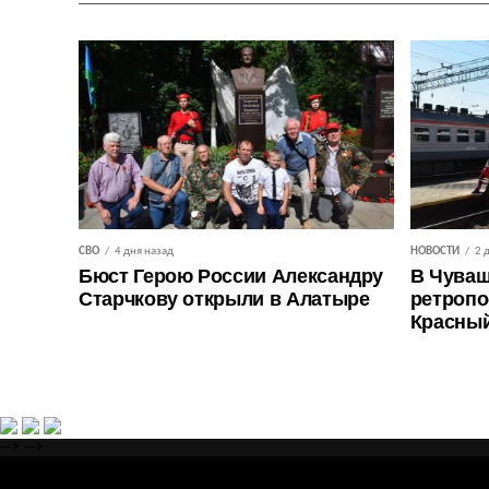
СВО
4 дня назад
НОВОСТИ
2 
Бюст Герою России Александру
В Чуваш
Старчкову открыли в Алатыре
ретропо
Красны
-->
-->