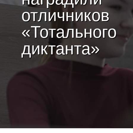
отличников
«Тотального
диктанта»