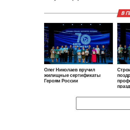
В 
Олег Николаев вручил
Стро
жилищные сертификаты
позд
Героям России
проф
праз