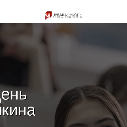
день
кина