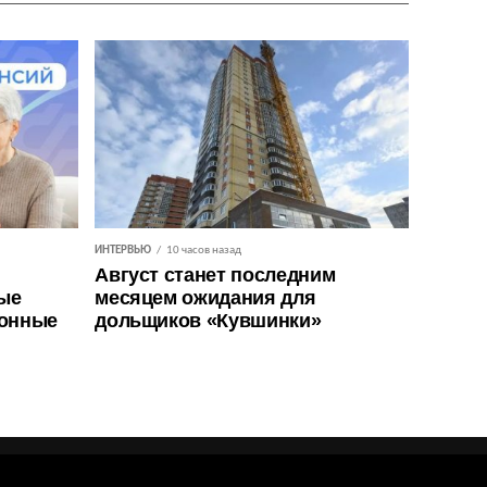
ИНТЕРВЬЮ
10 часов назад
Август станет последним
ые
месяцем ожидания для
ионные
дольщиков «Кувшинки»