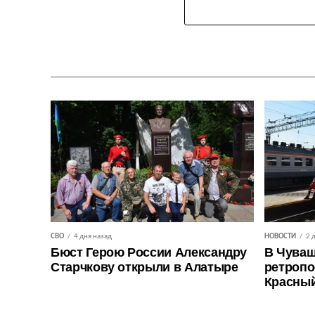
СВО
4 дня назад
НОВОСТИ
2 
Бюст Герою России Александру
В Чуваш
Старчкову открыли в Алатыре
ретропо
Красны