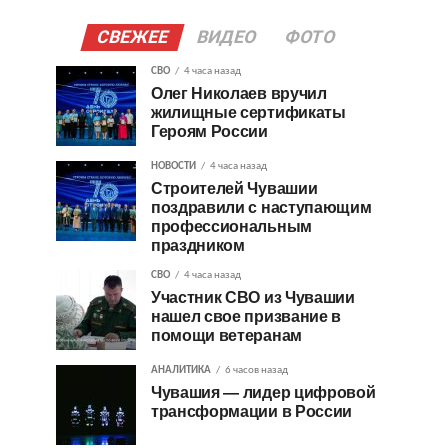
СВЕЖЕЕ
ВИДЕО
ФОТО
СВО
4 часа назад
Олег Николаев вручил
жилищные сертификаты
Героям России
НОВОСТИ
4 часа назад
Строителей Чувашии
поздравили с наступающим
профессиональным
праздником
СВО
4 часа назад
Участник СВО из Чувашии
нашел свое призвание в
помощи ветеранам
АНАЛИТИКА
6 часов назад
Чувашия — лидер цифровой
трансформации в России