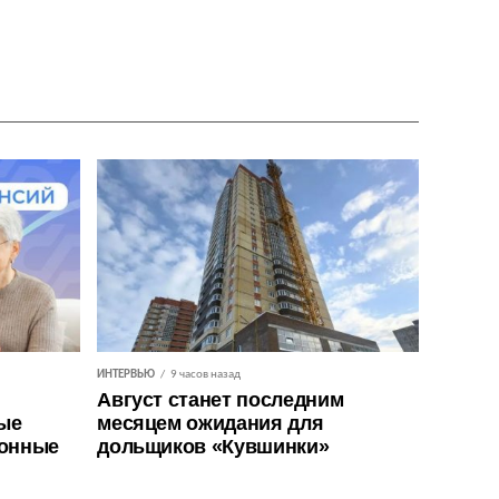
ИНТЕРВЬЮ
9 часов назад
Август станет последним
ые
месяцем ожидания для
ионные
дольщиков «Кувшинки»