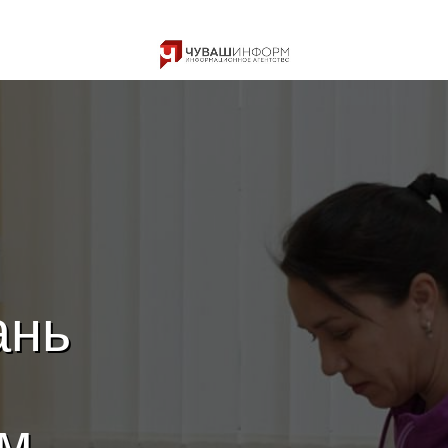
ань
ям