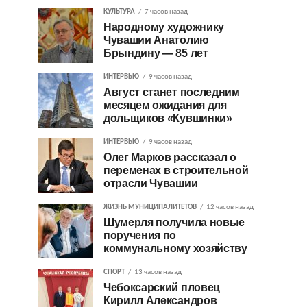
КУЛЬТУРА
7 часов назад
Народному художнику
Чувашии Анатолию
Брындину — 85 лет
ИНТЕРВЬЮ
9 часов назад
Август станет последним
месяцем ожидания для
дольщиков «Кувшинки»
ИНТЕРВЬЮ
9 часов назад
Олег Марков рассказал о
переменах в строительной
отрасли Чувашии
ЖИЗНЬ МУНИЦИПАЛИТЕТОВ
12 часов назад
Шумерля получила новые
поручения по
коммунальному хозяйству
СПОРТ
13 часов назад
Чебоксарский пловец
Кирилл Александров