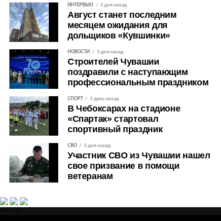
ИНТЕРВЬЮ
3 дня назад
Август станет последним
месяцем ожидания для
дольщиков «Кувшинки»
НОВОСТИ
3 дня назад
Строителей Чувашии
поздравили с наступающим
профессиональным праздником
СПОРТ
1 день назад
В Чебоксарах на стадионе
«Спартак» стартовал
спортивный праздник
СВО
3 дня назад
Участник СВО из Чувашии нашел
свое призвание в помощи
ветеранам
-->
-->