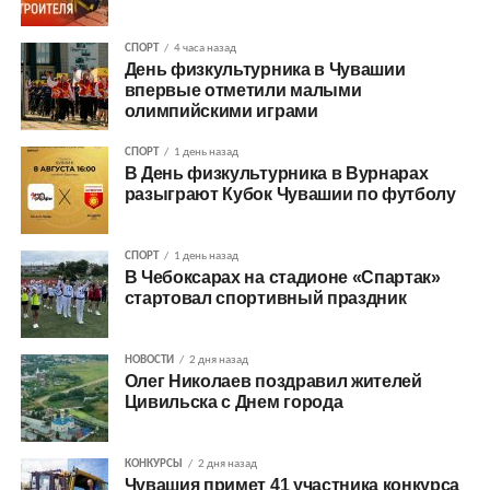
СПОРТ
4 часа назад
День физкультурника в Чувашии
впервые отметили малыми
олимпийскими играми
СПОРТ
1 день назад
В День физкультурника в Вурнарах
разыграют Кубок Чувашии по футболу
СПОРТ
1 день назад
В Чебоксарах на стадионе «Спартак»
стартовал спортивный праздник
НОВОСТИ
2 дня назад
Олег Николаев поздравил жителей
Цивильска с Днем города
КОНКУРСЫ
2 дня назад
Чувашия примет 41 участника конкурса