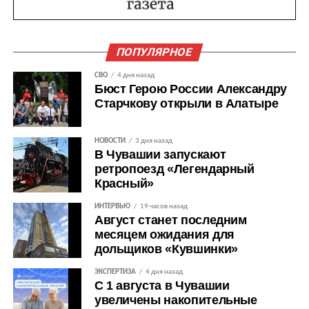
ПОПУЛЯРНОЕ
СВО
4 дня назад
Бюст Герою России Александру
Старчкову открыли в Алатыре
НОВОСТИ
3 дня назад
В Чувашии запускают
ретропоезд «Легендарный
Красный»
ИНТЕРВЬЮ
19 часов назад
Август станет последним
месяцем ожидания для
дольщиков «Кувшинки»
ЭКСПЕРТИЗА
4 дня назад
С 1 августа в Чувашии
увеличены накопительные