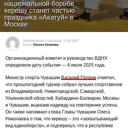
национальной борьбе
керешу станет частью
праздника «Акатуй» в
Москве
Опубликовано
1 год назад
17.04.2025
Автор:
Оксана Казакова
Организационный комитет и руководство ВДНХ
определили дату события — 6 июля 2025 года.
Министр спорта Чувашии
Василий Петров
отметил,
что прошлогодний турнир собрал лучших спортсменов
из Владимирской, Нижегородской, Самарской,
Ульяновской областей, Кабардино-Балкарии, Москвы
и Чувашии, выразив надежду на повторение успеха.
Он также напомнил слова Главы Чувашии Олега
Николаева о том, что керешу – это «захватывающий
вид единоборств», и подчеркнул, что в республике