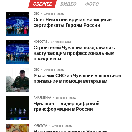
СВЕЖЕЕ
ВИДЕО
ФОТО
СВО
13 часов назад
Олег Николаев вручил жилищные
сертификаты Героям России
НОВОСТИ
14 часов назад
Строителей Чувашии поздравили с
наступающим профессиональным
праздником
СВО
14 часов назад
Участник СВО из Чувашии нашел свое
призвание в помощи ветеранам
АНАЛИТИКА
16 часов назад
Чувашия — лидер цифровой
трансформации в России
КУЛЬТУРА
17 часов назад
Народному художнику Чувашии