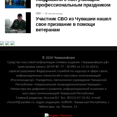
профессиональным праздником
СВО
18 часов назад
Участник СВО из Чувашии нашел
свое призвание в помощи
ветеранам
-->
-->
© 2026 Чувашинформ
Средство массовой информации сетевое издание «Чувашинформ.рф»
(реестровая запись ЭЛ № ФС 77 – 81985 от 12.10.2021),
зарегистрировано Федеральной службой по надзору в сфере связи,
информационных технологий и массовых коммуникаций
(Роскомнадзор). Учредитель: Автономное учреждение Чувашской
Республики «Национальная телерадиокомпания Чувашии»
Министерства цифрового развития, информационной политики и
массовых коммуникаций Чувашской Республики.
Главный редактор: Козлов В.Г. Тел. (8352) 67-33-62, e-mail:
chuvinf@yandex.ru. Адрес редакции: 428000, Чувашская Республика, г.
Чебоксары, пр. Ленина, 15.