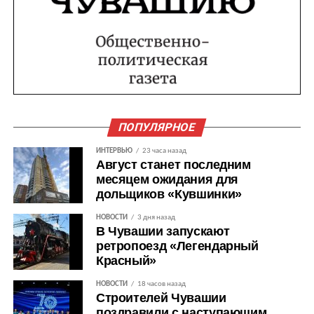
ПОПУЛЯРНОЕ
ИНТЕРВЬЮ
23 часа назад
Август станет последним
месяцем ожидания для
дольщиков «Кувшинки»
НОВОСТИ
3 дня назад
В Чувашии запускают
ретропоезд «Легендарный
Красный»
НОВОСТИ
18 часов назад
Строителей Чувашии
поздравили с наступающим