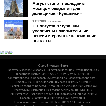
Август станет последним
месяцем ожидания для
дольщиков «Кувшинки»
ЭКСПЕРТИЗА
4 дня назад
С 1 августа в Чувашии
увеличены накопительные
пенсии и срочные пенсионные
выплаты
-->
-->
© 2026 Чувашинформ
Средство массовой информации сетевое издание «Чувашинформ.рф»
(реестровая запись ЭЛ № ФС 77 – 81985 от 12.10.2021),
зарегистрировано Федеральной службой по надзору в сфере связи,
информационных технологий и массовых коммуникаций
(Роскомнадзор). Учредитель: Автономное учреждение Чувашской
Республики «Национальная телерадиокомпания Чувашии»
Министерства цифрового развития, информационной политики и
массовых коммуникаций Чувашской Республики.
Главный редактор: Козлов В.Г. Тел. (8352) 67-33-62, e-mail: