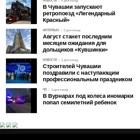
НОВОСТИ
4 дня назад
В Чувашии запускают
ретропоезд «Легендарный
Красный»
ИНТЕРВЬЮ
2 дня назад
Август станет последним
месяцем ожидания для
дольщиков «Кувшинки»
НОВОСТИ
2 дня назад
Строителей Чувашии
поздравили с наступающим
профессиональным праздником
ЧП
3 дня назад
В Вурнарах под колеса иномарки
попал семилетний ребенок
-->
-->