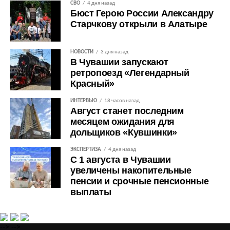
СВО
4 дня назад
Бюст Герою России Александру
Старчкову открыли в Алатыре
НОВОСТИ
3 дня назад
В Чувашии запускают
ретропоезд «Легендарный
Красный»
ИНТЕРВЬЮ
18 часов назад
Август станет последним
месяцем ожидания для
дольщиков «Кувшинки»
ЭКСПЕРТИЗА
4 дня назад
С 1 августа в Чувашии
увеличены накопительные
пенсии и срочные пенсионные
выплаты
-->
-->