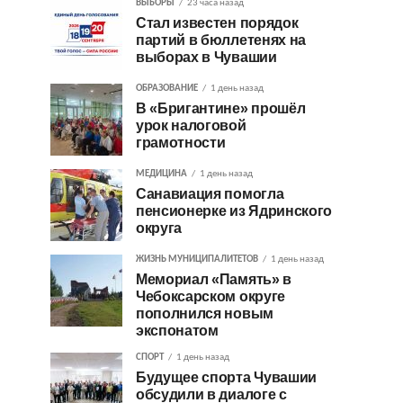
ВЫБОРЫ
23 часа назад
Стал известен порядок
партий в бюллетенях на
выборах в Чувашии
ОБРАЗОВАНИЕ
1 день назад
В «Бригантине» прошёл
урок налоговой
грамотности
МЕДИЦИНА
1 день назад
Санавиация помогла
пенсионерке из Ядринского
округа
ЖИЗНЬ МУНИЦИПАЛИТЕТОВ
1 день назад
Мемориал «Память» в
Чебоксарском округе
пополнился новым
экспонатом
СПОРТ
1 день назад
Будущее спорта Чувашии
обсудили в диалоге с