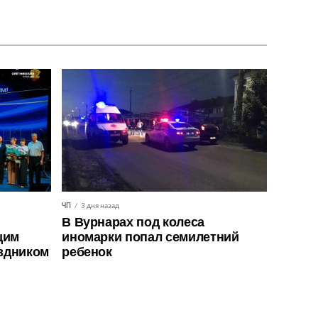
ЧП
3 дня назад
В Вурнарах под колеса
щим
иномарки попал семилетний
здником
ребенок