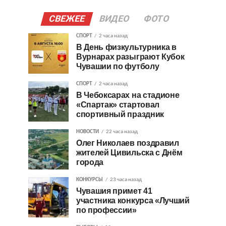
СВЕЖЕЕ
ВИДЕО
ФОТО
СПОРТ
2 часа назад
В День физкультурника в
Вурнарах разыграют Кубок
Чувашии по футболу
СПОРТ
2 часа назад
В Чебоксарах на стадионе
«Спартак» стартовал
спортивный праздник
НОВОСТИ
22 часа назад
Олег Николаев поздравил
жителей Цивильска с Днём
города
КОНКУРСЫ
23 часа назад
Чувашия примет 41
участника конкурса «Лучший
по профессии»