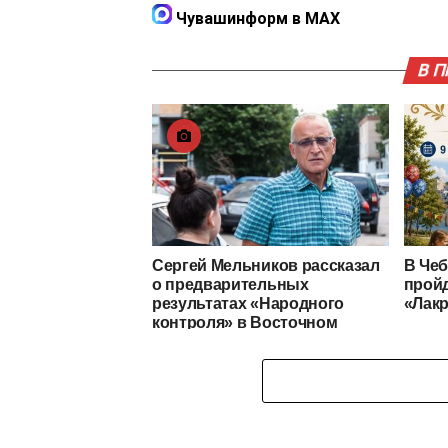
Чувашинформ в MAX
В 
Сергей Мельников рассказал
В Чеб
о предварительных
пройд
результатах «Народного
«Лакр
контроля» в Восточном
поселке