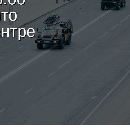
ыто
ентре