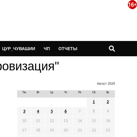
ЦУР_ЧУВАШИИ
ЧП
ОТЧЕТЫ
фровизация"
Август 2026
Пн
Вт
Ср
Чт
Пт
Сб
Вс
1
2
3
4
5
6
7
8
9
10
11
12
13
14
15
16
17
18
19
20
21
22
23