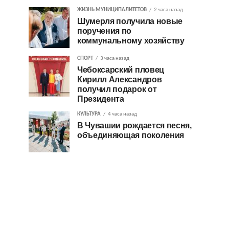
ЖИЗНЬ МУНИЦИПАЛИТЕТОВ
2 часа назад
Шумерля получила новые
поручения по
коммунальному хозяйству
СПОРТ
3 часа назад
Чебоксарский пловец
Кирилл Александров
получил подарок от
Президента
КУЛЬТУРА
4 часа назад
В Чувашии рождается песня,
объединяющая поколения