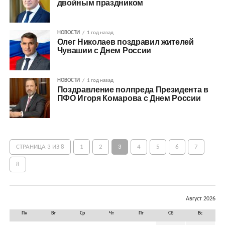
двойным праздником
НОВОСТИ
1 год назад
Олег Николаев поздравил жителей
Чувашии с Днем России
НОВОСТИ
1 год назад
Поздравление полпреда Президента в
ПФО Игоря Комарова с Днем России
СТРАНИЦА 3 ИЗ 8
1
2
3
4
5
6
7
8
Август 2026
Пн
Вт
Ср
Чт
Пт
Сб
Вс