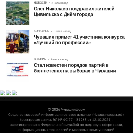
НОВОСТИ
2 часа назад
Олег Николаев поздравил жителей
Цивильска с Днём города
КОНКУРСЫ
3 часа назад
Чувашия примет 41 участника конкурса
«Лучший по профессии»
ВЫБОРЫ
4 часа назад
Стал известен порядок партий в
бюллетенях на выборах в Чувашии
-->
-->
© 2026 Чувашинформ
Средство массовой информации сетевое издание «Чувашинформ.рф»
(реестровая запись ЭЛ № ФС 77 – 81985 от 12.10.2021),
зарегистрировано Федеральной службой по надзору в сфере связи,
информационных технологий и массовых коммуникаций