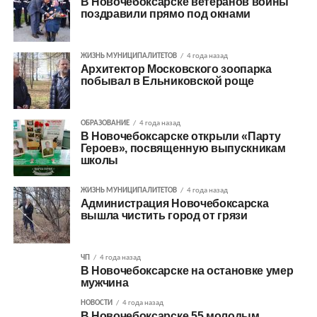
В Новочебоксарске ветеранов войны
поздравили прямо под окнами
ЖИЗНЬ МУНИЦИПАЛИТЕТОВ
4 года назад
Архитектор Московского зоопарка
побывал в Ельниковской роще
ОБРАЗОВАНИЕ
4 года назад
В Новочебоксарске открыли «Парту
Героев», посвященную выпускникам
школы
ЖИЗНЬ МУНИЦИПАЛИТЕТОВ
4 года назад
Администрация Новочебоксарска
вышла чистить город от грязи
ЧП
4 года назад
В Новочебоксарске на остановке умер
мужчина
НОВОСТИ
4 года назад
В Новочебоксарске 55 молодым