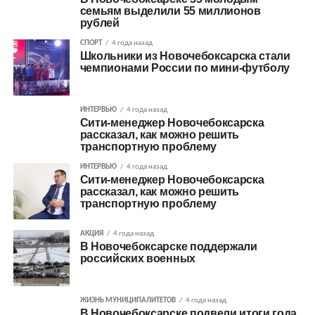
семьям выделили 55 миллионов
рублей
СПОРТ
4 года назад
Школьники из Новочебоксарска стали
чемпионами России по мини-футболу
ИНТЕРВЬЮ
4 года назад
Сити-менеджер Новочебоксарска
рассказал, как можно решить
транспортную проблему
ИНТЕРВЬЮ
4 года назад
Сити-менеджер Новочебоксарска
рассказал, как можно решить
транспортную проблему
АКЦИЯ
4 года назад
В Новочебоксарске поддержали
российских военных
ЖИЗНЬ МУНИЦИПАЛИТЕТОВ
4 года назад
В Новочебоксарске подвели итоги года