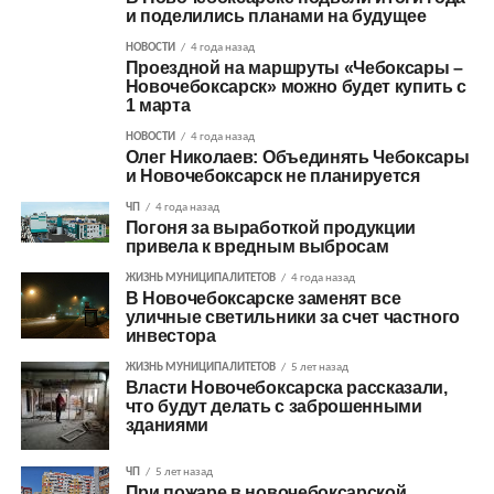
и поделились планами на будущее
НОВОСТИ
4 года назад
Проездной на маршруты «Чебоксары –
Новочебоксарск» можно будет купить с
1 марта
НОВОСТИ
4 года назад
Олег Николаев: Объединять Чебоксары
и Новочебоксарск не планируется
ЧП
4 года назад
Погоня за выработкой продукции
привела к вредным выбросам
ЖИЗНЬ МУНИЦИПАЛИТЕТОВ
4 года назад
В Новочебоксарске заменят все
уличные светильники за счет частного
инвестора
ЖИЗНЬ МУНИЦИПАЛИТЕТОВ
5 лет назад
Власти Новочебоксарска рассказали,
что будут делать с заброшенными
зданиями
ЧП
5 лет назад
При пожаре в новочебоксарской