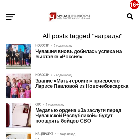
All posts tagged "награды"
НОВОСТИ
2 года назад
Чувашия вновь добилась успеха на
выставке «Россия»
НОВОСТИ
2 года назад
Звание «Мать-героиня» присвоено
Ларисе Павловой из Новочебоксарска
СВО
2 года назад
Медалью ордена «За заслуги перед
Чувашской Республикой» будут
поощрять бойцов СВО
НАЦПРОЕКТ
2 года назад