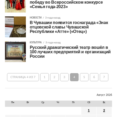
победу во Всероссийском конкурсе
«Семья года-2023»
НОВОСТИ
3 года назад
В Чувашии появится госнаграда «Знак
отцовской славы Чувашской
Республики «Атте» («Отец»)
КУЛЬТУРА
3 года назад
Русский драматический театр вошёл в
100 лучших предприятий и организаций
России
СТРАНИЦА 4 ИЗ 7
1
2
3
4
5
6
7
Август 2026
Пн
Вт
Ср
Чт
Пт
Сб
Вс
1
2