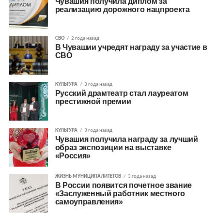
Чувашия получила диплом за
реализацию дорожного нацпроекта
СВО
2 года назад
В Чувашии учредят награду за участие в
СВО
КУЛЬТУРА
3 года назад
Русский драмтеатр стал лауреатом
престижной премии
КУЛЬТУРА
3 года назад
Чувашия получила награду за лучший
образ экспозиции на выставке
«Россия»
ЖИЗНЬ МУНИЦИПАЛИТЕТОВ
3 года назад
В России появится почетное звание
«Заслуженный работник местного
самоуправления»