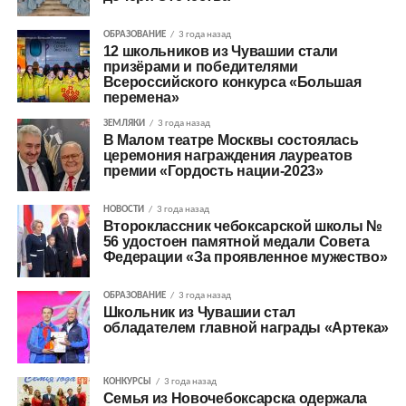
ОБРАЗОВАНИЕ
3 года назад
12 школьников из Чувашии стали
призёрами и победителями
Всероссийского конкурса «Большая
перемена»
ЗЕМЛЯКИ
3 года назад
В Малом театре Москвы состоялась
церемония награждения лауреатов
премии «Гордость нации-2023»
НОВОСТИ
3 года назад
Второклассник чебоксарской школы №
56 удостоен памятной медали Совета
Федерации «За проявленное мужество»
ОБРАЗОВАНИЕ
3 года назад
Школьник из Чувашии стал
обладателем главной награды «Артека»
КОНКУРСЫ
3 года назад
Семья из Новочебоксарска одержала