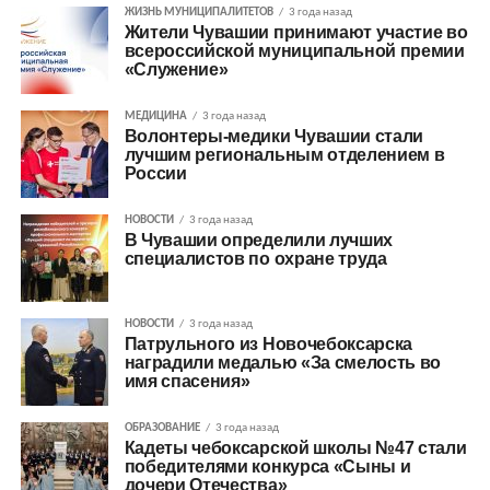
ЖИЗНЬ МУНИЦИПАЛИТЕТОВ
3 года назад
Жители Чувашии принимают участие во
всероссийской муниципальной премии
«Служение»
МЕДИЦИНА
3 года назад
Волонтеры-медики Чувашии стали
лучшим региональным отделением в
России
НОВОСТИ
3 года назад
В Чувашии определили лучших
специалистов по охране труда
НОВОСТИ
3 года назад
Патрульного из Новочебоксарска
наградили медалью «За смелость во
имя спасения»
ОБРАЗОВАНИЕ
3 года назад
Кадеты чебоксарской школы №47 стали
победителями конкурса «Сыны и
дочери Отечества»