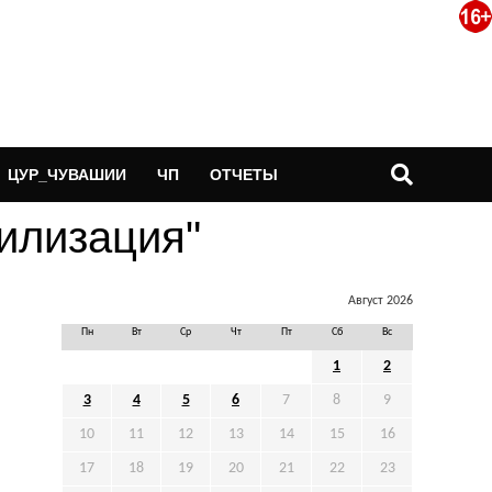
ЦУР_ЧУВАШИИ
ЧП
ОТЧЕТЫ
билизация"
Август 2026
Пн
Вт
Ср
Чт
Пт
Сб
Вс
1
2
3
4
5
6
7
8
9
10
11
12
13
14
15
16
17
18
19
20
21
22
23