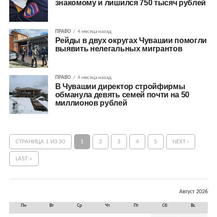
знакомому и лишился 750 тысяч рублей
ПРАВО
4 месяца назад
Рейды в двух округах Чувашии помогли
выявить нелегальных мигрантов
ПРАВО
4 месяца назад
В Чувашии директор стройфирмы
обманула девять семей почти на 50
миллионов рублей
СТРАНИЦА 1 ИЗ 30
1
2
3
4
5
NEXT ›
LAST »
Август 2026
Пн
Вт
Ср
Чт
Пт
Сб
Вс