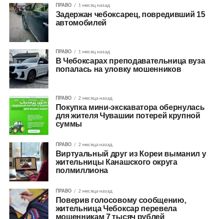
ПРАВО
1 месяц назад
Задержан чебоксарец, повредивший 15
автомобилей
ПРАВО
1 месяц назад
В Чебоксарах преподавательница вуза
попалась на уловку мошенников
ПРАВО
2 месяца назад
Покупка мини-экскаватора обернулась
для жителя Чувашии потерей крупной
суммы
ПРАВО
2 месяца назад
Виртуальный друг из Кореи выманил у
жительницы Канашского округа
полмиллиона
ПРАВО
2 месяца назад
Поверив голосовому сообщению,
жительница Чебоксар перевела
мошенникам 7 тысяч рублей