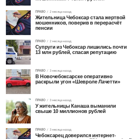
ПРАВО
2 месяца назад
Жительница Чебоксар стала жертвой
мошенников, поверив в перерасчёт
пенсии
ПРАВО
2 месяца назад
Супруги из Чебоксар лишились почти
13 млн рублей, спасая репутацию
ПРАВО
3 месяца назад
В Новочебоксарске оперативно
раскрыли угон «Шевроле Лачетти»
ПРАВО
3 месяца назад
У жительницы Канаша выманили
свыше 10 миллионов рублей
ПРАВО
3 месяца назад
Чебоксарец доверился интернет-