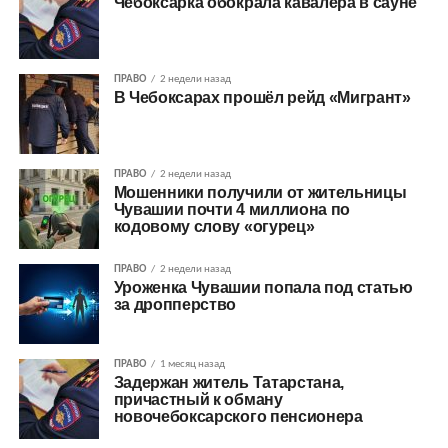
Чебоксарка обокрала кавалера в сауне
ПРАВО
2 недели назад
В Чебоксарах прошёл рейд «Мигрант»
ПРАВО
2 недели назад
Мошенники получили от жительницы
Чувашии почти 4 миллиона по
кодовому слову «огурец»
ПРАВО
2 недели назад
Уроженка Чувашии попала под статью
за дропперство
ПРАВО
1 месяц назад
Задержан житель Татарстана,
причастный к обману
новочебоксарского пенсионера