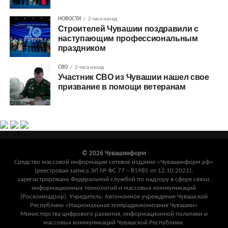
НОВОСТИ
2 часа назад
Строителей Чувашии поздравили с
наступающим профессиональным
праздником
СВО
2 часа назад
Участник СВО из Чувашии нашел свое
призвание в помощи ветеранам
-->
-->
© 2026 Чувашинформ
Средство массовой информации сетевое издание «Чувашинформ.рф»
(реестровая запись ЭЛ № ФС 77 – 81985 от 12.10.2021),
зарегистрировано Федеральной службой по надзору в сфере связи,
информационных технологий и массовых коммуникаций
(Роскомнадзор). Учредитель: Автономное учреждение Чувашской
Республики «Национальная телерадиокомпания Чувашии»
Министерства цифрового развития, информационной политики и
массовых коммуникаций Чувашской Республики.