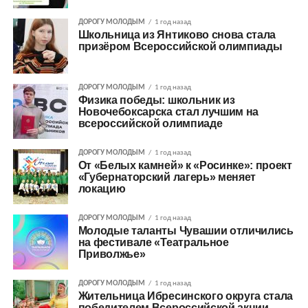
ДОРОГУ МОЛОДЫМ
1 год назад
Школьница из Янтиково снова стала
призёром Всероссийской олимпиады
ДОРОГУ МОЛОДЫМ
1 год назад
Физика победы: школьник из
Новочебоксарска стал лучшим на
всероссийской олимпиаде
ДОРОГУ МОЛОДЫМ
1 год назад
От «Белых камней» к «Росинке»: проект
«Губернаторский лагерь» меняет
локацию
ДОРОГУ МОЛОДЫМ
1 год назад
Молодые таланты Чувашии отличились
на фестивале «Театральное
Приволжье»
ДОРОГУ МОЛОДЫМ
1 год назад
Жительница Ибресинского округа стала
победителем Всероссийской акции