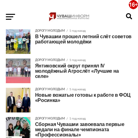
ДОРОГУ МОЛОДЫМ
1 год назад
В Чувашии прошел летний слёт советов
работающей молодёжи
ДОРОГУ МОЛОДЫМ
1 год назад
Янтиковский округ принял IV
молодёжный Агрослёт «Лучшие на
селе»
ДОРОГУ МОЛОДЫМ
1 год назад
Новые вожатые готовы к работе в ФОЦ
«Росинка»
ДОРОГУ МОЛОДЫМ
1 год назад
Сборная Чувашии завоевала первые
медали на финале чемпионата
«Профессионалы»