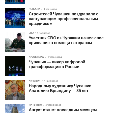
НОВОСТИ
1 час назад
Строителей Чувашии поздравили с
наступающим профессиональным
праздником
СВО
1 час назад
Участник СВО из Чувашии нашел свое
призвание в помощи ветеранам
АНАЛИТИКА
4 часа назад
Чувашия — лидер цифровой
трансформации в России
КУЛЬТУРА
4 часа назад
Народному художнику Чувашии
Анатолию Брындину — 85 лет
ИНТЕРВЬЮ
6 часов назад
Август станет последним месяцем