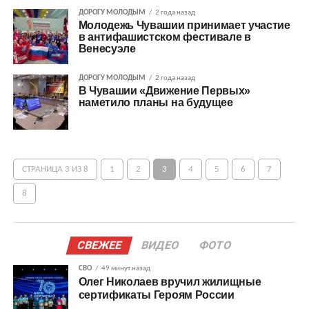
ДОРОГУ МОЛОДЫМ
2 года назад
Молодежь Чувашии принимает участие
в антифашистском фестивале в
Венесуэле
ДОРОГУ МОЛОДЫМ
2 года назад
В Чувашии «Движение Первых»
наметило планы на будущее
СТРАНИЦА 3 ИЗ 8
1
2
3
4
5
6
7
8
СВЕЖЕЕ
ВИДЕО
ФОТО
СВО
49 минут назад
Олег Николаев вручил жилищные
сертификаты Героям России