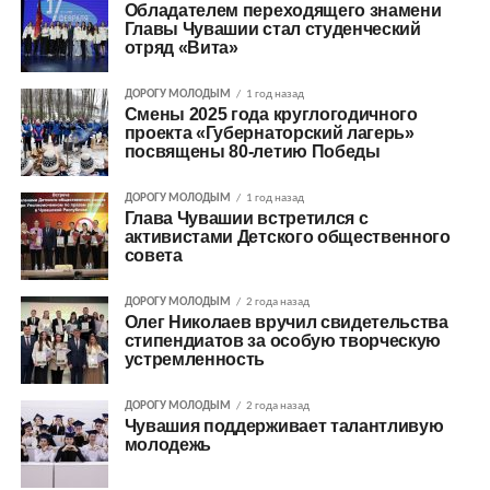
Обладателем переходящего знамени
Главы Чувашии стал студенческий
отряд «Вита»
ДОРОГУ МОЛОДЫМ
1 год назад
Смены 2025 года круглогодичного
проекта «Губернаторский лагерь»
посвящены 80-летию Победы
ДОРОГУ МОЛОДЫМ
1 год назад
Глава Чувашии встретился с
активистами Детского общественного
совета
ДОРОГУ МОЛОДЫМ
2 года назад
Олег Николаев вручил свидетельства
стипендиатов за особую творческую
устремленность
ДОРОГУ МОЛОДЫМ
2 года назад
Чувашия поддерживает талантливую
молодежь