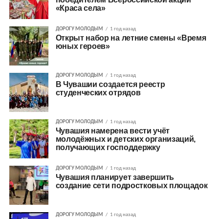
«Краса села»
ДОРОГУ МОЛОДЫМ
1 год назад
Открыт набор на летние смены «Время
юных героев»
ДОРОГУ МОЛОДЫМ
1 год назад
В Чувашии создается реестр
студенческих отрядов
ДОРОГУ МОЛОДЫМ
1 год назад
Чувашия намерена вести учёт
молодёжных и детских организаций,
получающих господдержку
ДОРОГУ МОЛОДЫМ
1 год назад
Чувашия планирует завершить
создание сети подростковых площадок
ДОРОГУ МОЛОДЫМ
1 год назад