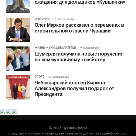
ожидания для дольщиков «Кувшинки»
ИНТЕРВЬЮ
6 часов назад
Олег Марков рассказал о переменах в
строительной отрасли Чувашии
ЖИЗНЬ МУНИЦИПАЛИТЕТОВ
9 часов назад
Шумерля получила новые поручения
по коммунальному хозяйству
СПОРТ
11 часов назад
Чебоксарский пловец Кирилл
Александров получил подарок от
Президента
-->
-->
© 2026 Чувашинформ
Средство массовой информации сетевое издание «Чувашинформ.рф»