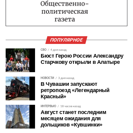
ПОПУЛЯРНОЕ
СВО
4 дня назад
Бюст Герою России Александру
Старчкову открыли в Алатыре
НОВОСТИ
3 дня назад
В Чувашии запускают
ретропоезд «Легендарный
Красный»
ИНТЕРВЬЮ
18 часов назад
Август станет последним
месяцем ожидания для
дольщиков «Кувшинки»