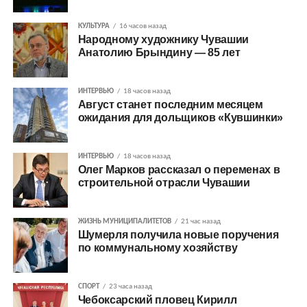
КУЛЬТУРА
16 часов назад
Народному художнику Чувашии
Анатолию Брындину — 85 лет
ИНТЕРВЬЮ
18 часов назад
Август станет последним месяцем
ожидания для дольщиков «Кувшинки»
ИНТЕРВЬЮ
18 часов назад
Олег Марков рассказал о переменах в
строительной отрасли Чувашии
ЖИЗНЬ МУНИЦИПАЛИТЕТОВ
21 час назад
Шумерля получила новые поручения
по коммунальному хозяйству
СПОРТ
23 часа назад
Чебоксарский пловец Кирилл